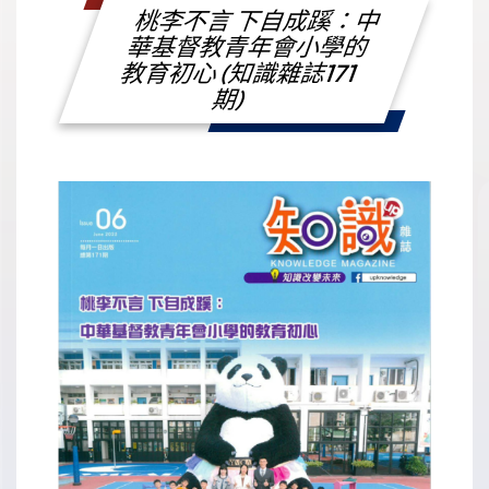
桃李不言 下自成蹊：中
華基督教青年會小學的
教育初心 (知識雜誌171
期)