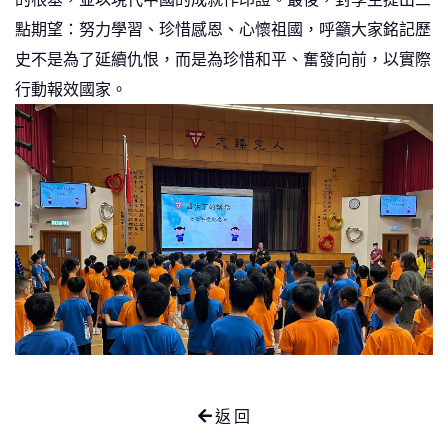
點期望：努力學習、珍惜感恩、心懷祖國，呼籲大家銘記歷
史不是為了延續仇恨，而是為珍惜和平、奮發向前，以實際
行動報效國家。
返 回