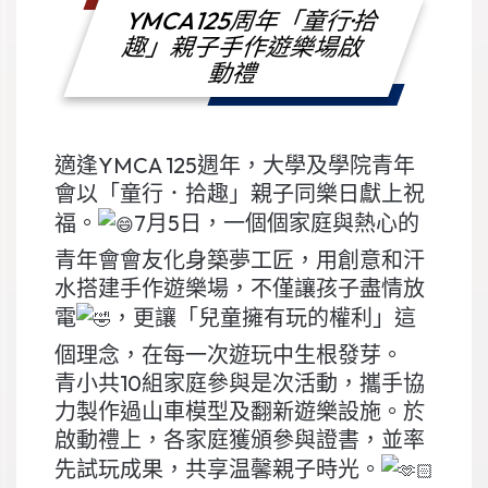
YMCA125周年「童行·拾
趣」親子手作遊樂場啟
動禮
適逢YMCA 125週年，大學及學院青年
會以「童行．拾趣」親子同樂日獻上祝
福。
7月5日，一個個家庭與熱心的
青年會會友化身築夢工匠，用創意和汗
水搭建手作遊樂場，不僅讓孩子盡情放
電
，更讓「兒童擁有玩的權利」這
個理念，在每一次遊玩中生根發芽。
青小共10組家庭參與是次活動，攜手協
力製作過山車模型及翻新遊樂設施。於
啟動禮上，各家庭獲頒參與證書，並率
先試玩成果，共享温馨親子時光。