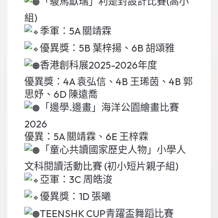
「駿馬獻瑞」利是封設計比賽(高小
組)
季軍：5A 關靖霖
優異獎：5B 葉梓揚、6B 胡頌雅
香港創科展2025-2026年度
優異獎：4A 袁弘信、4B 王琋茵、4B 郭
思妤、6D 陳遠喬
「邊學.邊畫」海洋公園繪畫比賽
2026
優異：5A 關靖霖、6E 王梓霖
「童心共讀國家歷史人物」小學人
文科閱讀活動比賽 (初小短片親子組)
亞軍：3C 周皓浚
優異獎：1D 張曦
TEENSHK CUP青躍盃舞蹈比賽