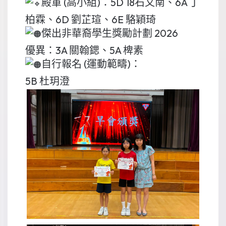
殿軍 (高小組)：5D 18石又南、6A 丁
柏霖、6D 劉芷瑄、6E 駱穎琦
傑出非華裔學生獎勵計劃 2026
優異：3A 關翰鍶、5A 椑素
自行報名 (運動範疇)：
5B 杜玥澄