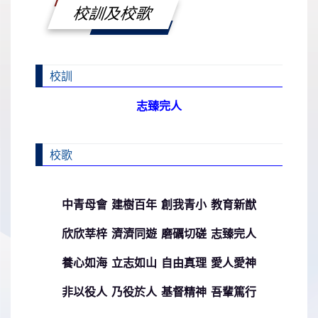
校訓及校歌
校訓
志臻完人
校歌
中青母會 建樹百年 創我青小 教育新猷
欣欣莘梓 濟濟同遊 磨礪切磋 志臻完人
養心如海 立志如山 自由真理 愛人愛神
非以役人 乃役於人 基督精神 吾輩篤行