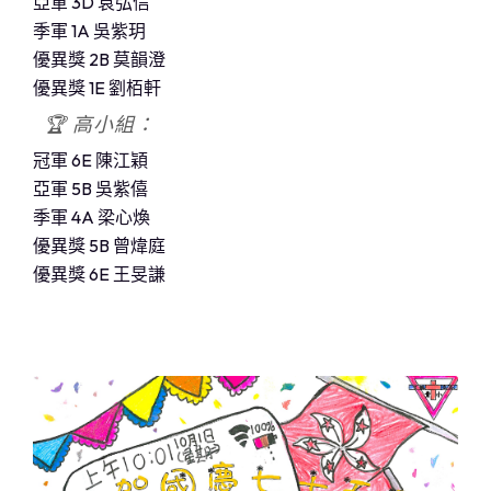
亞軍 3D 袁弘信
季軍 1A 吳紫玥
優異獎 2B 莫韻澄
優異獎 1E 劉栢軒
🏆 高小組：
冠軍 6E 陳江穎
亞軍 5B 吳紫僖
季軍 4A 梁心煥
優異獎 5B 曾煒庭
優異獎 6E 王旻謙