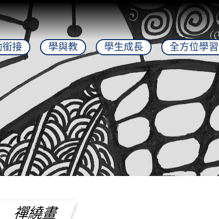
幼銜接
學與教
學生成長
全方位學習
作品＿禪繞畫