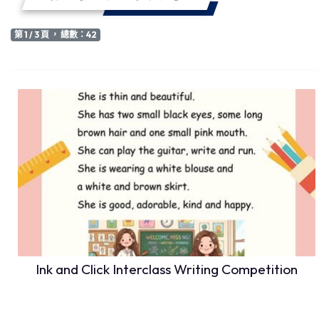
第 1 / 3 頁 ， 總數：42
Ink and Click Interclass Writing Competition