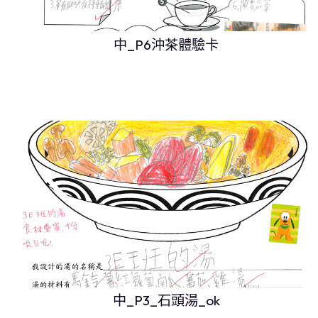
中_P6沖茶體驗卡
中_P3_石頭湯_ok